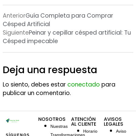
Anterior
Guía Completa para Comprar
Césped Artificial
Siguiente
Peinar y cepillar césped artificial: Tu
Césped impecable
Deja una respuesta
Lo siento, debes estar
conectado
para
publicar un comentario.
NOSOTROS
ATENCIÓN
AVISOS
AL CLIENTE
LEGALES
Nuestras
Horario
Aviso
Transformaciones
SÍGUENOS